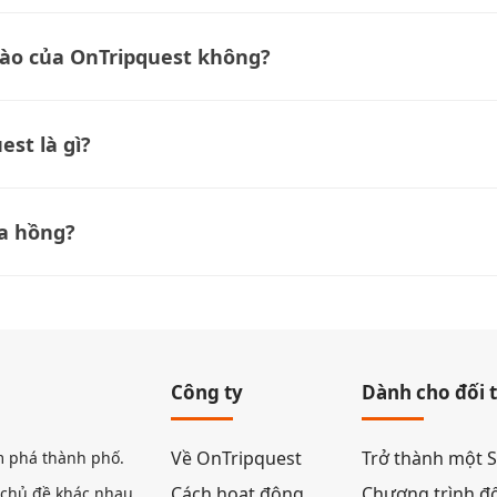
 nào của OnTripquest không?
st là gì?
a hồng?
Công ty
Dành cho đối 
Về OnTripquest
Trở thành một S
m phá thành phố.
Cách hoạt động
Chương trình đối
c chủ đề khác nhau.