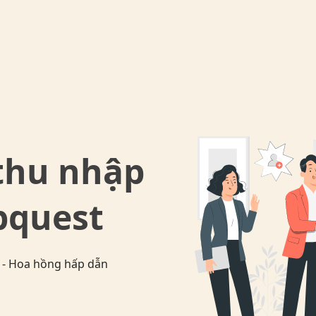
thu nhập
pquest
n - Hoa hồng hấp dẫn