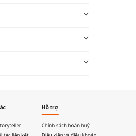
tác
Hỗ trợ
toryteller
Chính sách hoàn huỷ
 tác liên kết
Điều kiện và điều khoản